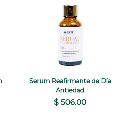
m
Serum Reafirmante de Día
+
+
PRAR
VISTA RÁPIDA
COMPRAR
Antiedad
$ 506.00