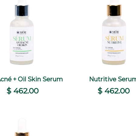
Acné + Oil Skin Serum
+
+
Nutritive Seru
+
TA RÁPIDA
COMPRAR
VISTA RÁPIDA
COM
$ 462.00
$ 462.00