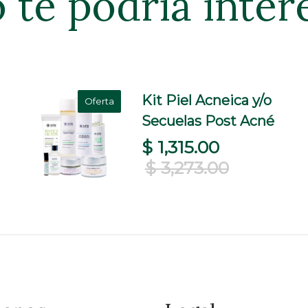
 te podría inter
Kit Piel Acneica y/o
Oferta
Secuelas Post Acné
$ 1,315.00
$ 3,273.00