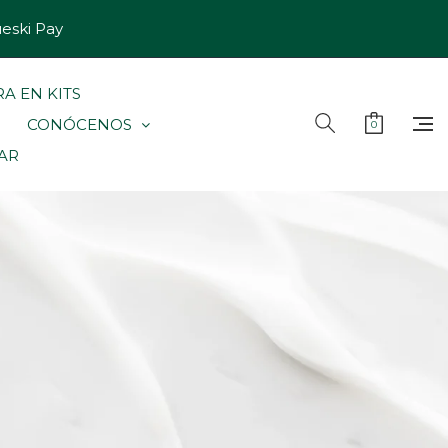
ueski Pay
A EN KITS
CONÓCENOS
0
LAR