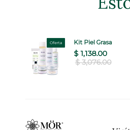
Esto
r
Kit Piel Grasa
Oferta
con
$ 1,138.00
$ 3,076.00