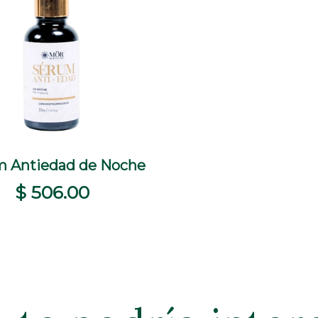
 Antiedad de Noche
+
TA RÁPIDA
COMPRAR
$ 506.00