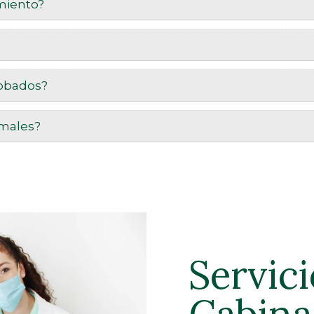
miento?
robados?
imales?
Servici