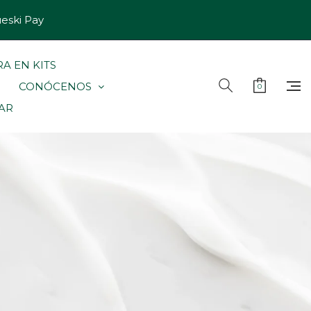
ueski Pay
A EN KITS
CONÓCENOS
0
LAR