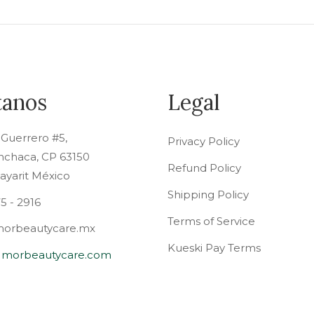
tanos
Legal
 Guerrero #5,
Privacy Policy
nchaca, CP 63150
Refund Policy
Nayarit México
Shipping Policy
75 - 2916
Terms of Service
orbeautycare.mx
Kueski Pay Terms
t morbeautycare.com