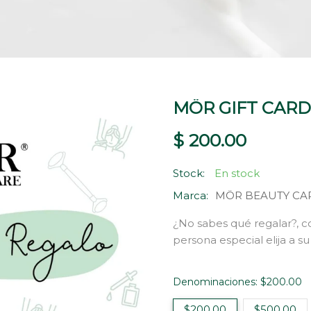
MÖR GIFT CARD
$ 200.00
Stock:
En stock
Marca:
MÖR BEAUTY CA
¿No sabes qué regalar?, c
persona especial elija a su
Denominaciones:
$200.00
$200.00
$500.00