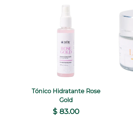
Tónico Hidratante Rose
+
+
+
VISTA RÁPIDA
SELECCIONAR OPCIONES
VIS
Gold
$ 83.00