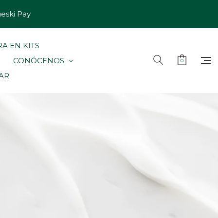
ueski Pay
A EN KITS
CONÓCENOS
0
LAR