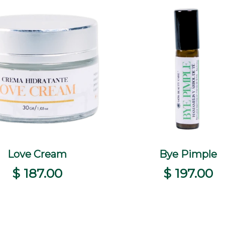
Love Cream
+
+
Bye Pimple
+
TA RÁPIDA
SELECCIONAR OPCIONES
VISTA RÁPIDA
COM
$ 187.00
$ 197.00