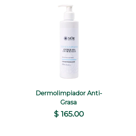
+
Dermolimpiador Anti-
+
PRAR
VISTA RÁPIDA
SELECCIONAR OPCIONES
Grasa
$ 165.00